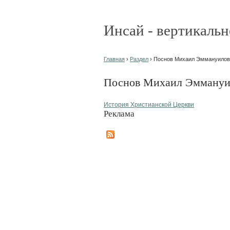
Инсай - вертикальн
Главная
›
Раздел
› Поснов Михаил Эммануилови
Поснов Михаил Эммануил
История Христианской Церкви
Реклама