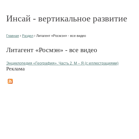
Инсай - вертикальное развитие
Главная
›
Раздел
› Литагент «Росмэн» - все видео
Литагент «Росмэн» - все видео
Энциклопедия «География». Часть 2. М – Я (с иллюстрациями)
Реклама