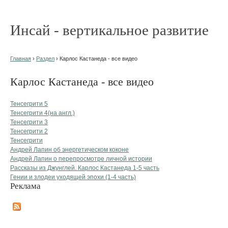
Инсай - вертикальное развитие
Главная
›
Раздел
› Карлос Кастанеда - все видео
Карлос Кастанеда - все видео
Тенсегрити 5
Тенсегрити 4(на англ.)
Тенсегрити 3
Тенсегрити 2
Тенсегрити
Андрей Лапин об энергетическом коконе
Андрей Лапин о перепросмотре личной истории
Рассказы из Джунглей. Карлос Кастанеда 1-5 часть
Гении и злодеи уходящей эпохи (1-4 часть)
Реклама