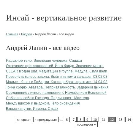
Инсай - вертикальное развитие
Главная
›
Раздел
› Андрей Лапин - все видео
Андрей Лапин - все видео
Радужное тело. Эволюция человека. Сиддхи
Отсечение привязанностей. Йога бардо. Значение мантр
CLEAR в один шаг. Медитации в группе. Медула. Сила воли
Повернуть колесо закона. Выйти из круга сансары. 03.02.03
Мальти - 9 лет с Бабаджи. Как подобрать практики. 14.04.03
Точка сборки Аватара. Непривязанность. Задержки дыхания
Соединение личного намерения с Намерением Вселенной
Соблазни собою Господа. Подлинность Мастера
Между вдохом и выдохом. Тело сновидения
Взрыв изнутри. Измена. Страх
« первая
‹ предыдущая
…
6
7
8
9
10
11
12
13
14
последняя »