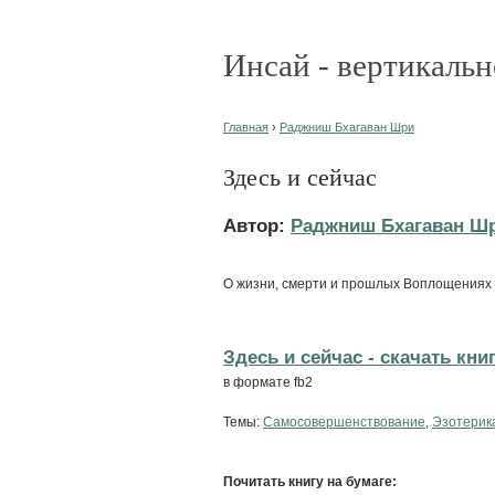
Инсай - вертикальн
Главная
›
Раджниш Бхагаван Шри
Здесь и сейчас
Автор:
Раджниш Бхагаван Ш
О жизни, смерти и прошлых Воплощениях
Здесь и сейчас - cкачать кни
в формате fb2
Темы:
Самосовершенствование
,
Эзотерик
Почитать книгу на бумаге: