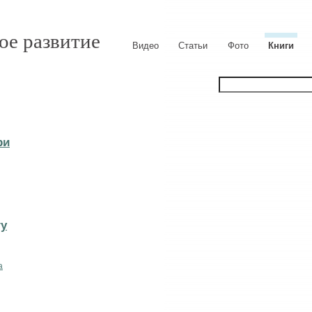
ое развитие
Видео
Статьи
Фото
Книги
ри
гу
а