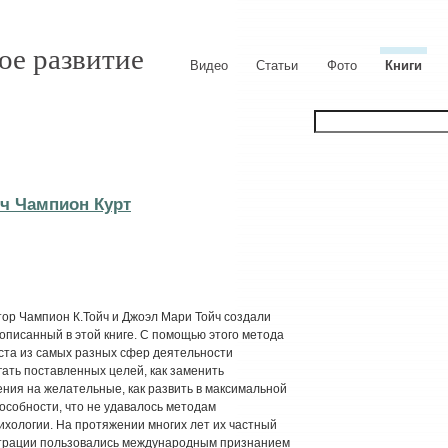
ое развитие
Видео
Статьи
Фото
Книги
ч Чампион Курт
тор Чампион К.Тойч и Джоэл Мари Тойч создали
описанный в этой книге. С помощью этого метода
ста из самых разных сфер деятельности
гать поставленных целей, как заменить
ния на желательные, как развить в максимальной
особности, что не удавалось методам
хологии. На протяжении многих лет их частный
страции пользовались международным признанием