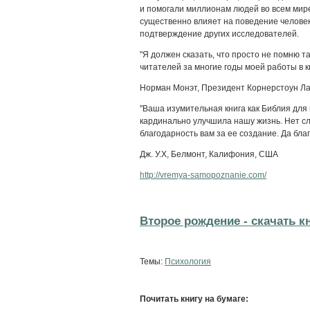
и помогали миллионам людей во всем мире
существенно влияет на поведение челове
подтверждение других исследователей.
"Я должен сказать, что просто не помню т
читателей за многие годы моей работы в к
Норман Монэт, Президент Корнерстоун Ла
"Ваша изумительная книга как Библия для
кардинально улучшила нашу жизнь. Нет сл
благодарность вам за ее создание. Да благ
Дж. У.Х, Белмонт, Калифония, США
http://vremya-samopoznanie.com/
Второе рождение - cкачать к
Темы:
Психология
Почитать книгу на бумаге: