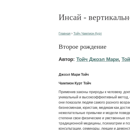
Инсай - вертикальн
Главная
›
Тойч Чампион Курт
Второе рождение
Автор:
Тойч Джоэл Мари
,
Той
Джоэл Мари Тойч
Чампион Курт Тойч
Применив законы природы к человеку. док
уникальный и высокоэффективный метод, 
они показали людям самого разного возра
бизнесменам, юристам, медикам как дости
нежелательные привычки и модели поведе
степени свои физические и умственные сп
традиционной медицины, психиатрии и пси
консультации, семинары, лекции и демон