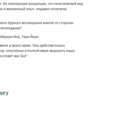
. Их пионерская концепция, что генетический код
ка и жизненный опыт, недавно получила
акого бурного восхищения книгой со стороны
нигоиздании".
йбрери Инк., Нью-Йорк
 меня и моего мужа. Она действительно
ов, способных в полной мере выразить нашу
ословит вас Бог".
нигу