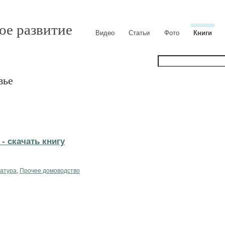
ое развитие
Видео
Статьи
Фото
Книги
вье
- cкачать книгу
ратура
,
Прочее домоводство