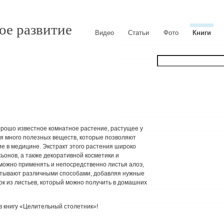
ое развитие
Видео
Статьи
Фото
Книги
орошо известное комнатное растение, растущее у
ся много полезных веществ, которые позволяют
е в медицине. Экстракт этого растения широко
сьонов, а также декоративной косметики и
можно применять и непосредственно листья алоэ,
атывают различными способами, добавляя нужные
ок из листьев, который можно получить в домашних
ав книгу «Целительный столетник»!