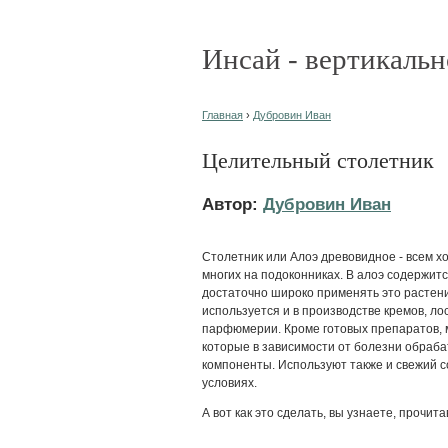
Инсай - вертикальн
Главная
›
Дубровин Иван
Целительный столетник
Автор:
Дубровин Иван
Столетник или Алоэ древовидное - всем х
многих на подоконниках. В алоэ содержит
достаточно широко применять это растени
используется и в производстве кремов, ло
парфюмерии. Кроме готовых препаратов, 
которые в зависимости от болезни обраб
компоненты. Используют также и свежий с
условиях.
А вот как это сделать, вы узнаете, прочит