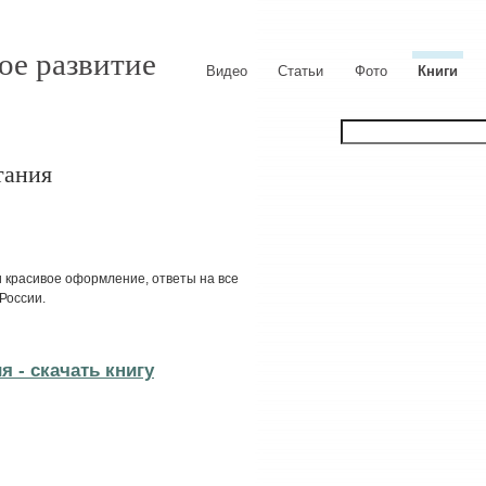
ое развитие
Видео
Статьи
Фото
Книги
тания
и красивое оформление, ответы на все
России.
я - cкачать книгу