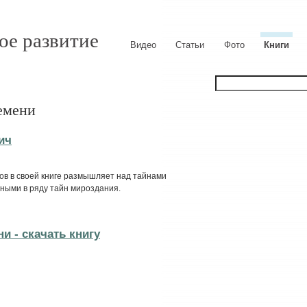
ое развитие
Видео
Статьи
Фото
Книги
емени
ич
ов в своей книге размышляет над тайнами
ными в ряду тайн мироздания.
и - cкачать книгу