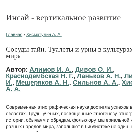
Инсай - вертикальное развитие
Главная
›
Хисматулин А. А.
Сосуды тайн. Туалеты и урны в культура
мира
Автор:
Алимов И. А.
,
Дивов О. И.
,
Краснодембская Н. Г.
,
Ланьков А. Н.
,
Ли
И.
,
Мещеряков А. Н.
,
Сильнов А. А.
,
Хи
А. А.
Современная этнографическая наука достигла успехов 
областях. Труды учёных, посвящённые этногенезу, этно
истории, обычаям и обрядам, фольклору, материальной к
разных народов мира, заполняют в библиотеке не один 