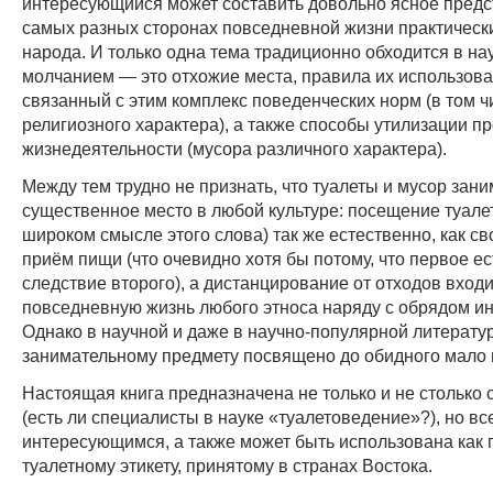
интересующийся может составить довольно ясное предс
самых разных сторонах повседневной жизни практическ
народа. И только одна тема традиционно обходится в н
молчанием — это отхожие места, правила их использова
связанный с этим комплекс поведенческих норм (в том ч
религиозного характера), а также способы утилизации п
жизнедеятельности (мусора различного характера).
Между тем трудно не признать, что туалеты и мусор зан
существенное место в любой культуре: посещение туале
широком смысле этого слова) так же естественно, как 
приём пищи (что очевидно хотя бы потому, что первое ес
следствие второго), а дистанцирование от отходов входи
повседневную жизнь любого этноса наряду с обрядом и
Однако в научной и даже в научно-популярной литерату
занимательному предмету посвящено до обидного мало 
Настоящая книга предназначена не только и не столько
(есть ли специалисты в науке «туалетоведение»?), но вс
интересующимся, а также может быть использована как 
туалетному этикету, принятому в странах Востока.