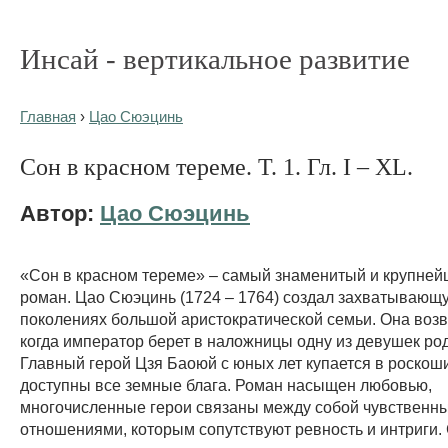
Инсай - вертикальное развитие
Главная
›
Цао Сюэцинь
Сон в красном тереме. Т. 1. Гл. I – XL.
Автор:
Цао Сюэцинь
«Сон в красном тереме» – самый знаменитый и крупней
роман. Цао Сюэцинь (1724 – 1764) создал захватывающу
поколениях большой аристократической семьи. Она воз
когда император берет в наложницы одну из девушек род
Главный герой Цзя Баоюй с юных лет купается в роскоши
доступны все земные блага. Роман насыщен любовью,
многочисленные герои связаны между собой чувственн
отношениями, которым сопутствуют ревность и интриги