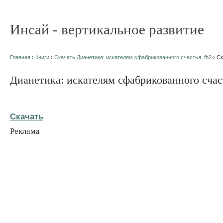
Инсай - вертикальное развитие
Главная
›
Книги
›
Скачать Дианетика: искателям сфабрикованного счастья, fb2
› С
Дианетика: искателям сфабрикованного счас
Скачать
Реклама