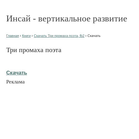
Инсай - вертикальное развитие
Главная
›
Книги
›
Скачать Три промаха поэта, fb2
› Скачать
Три промаха поэта
Скачать
Реклама