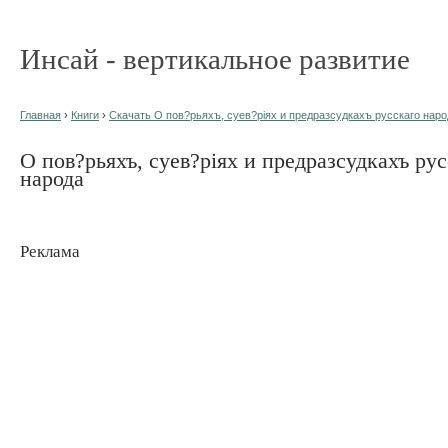
Инсай - вертикальное развитие
Главная
›
Книги
›
Скачать О пов?рьяхъ, суев?ріях и предразсудкахъ русскаго народ
О пов?рьяхъ, суев?ріях и предразсудкахъ рус
народа
Реклама