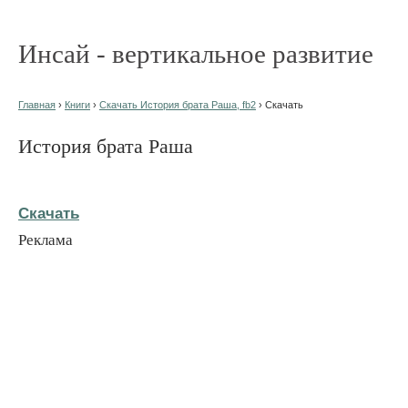
Инсай - вертикальное развитие
Главная
›
Книги
›
Скачать История брата Раша, fb2
› Скачать
История брата Раша
Скачать
Реклама