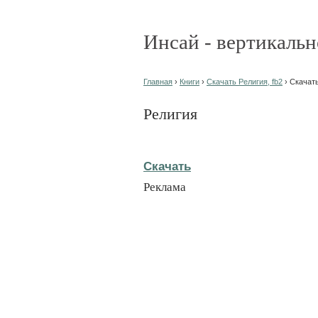
Инсай - вертикальн
Главная
›
Книги
›
Скачать Религия, fb2
› Скачат
Религия
Скачать
Реклама