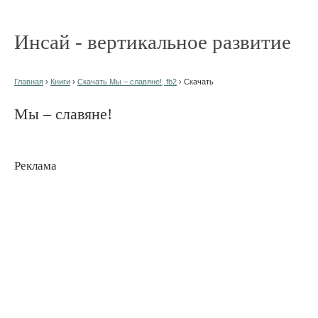
Инсай - вертикальное развитие
Главная
›
Книги
›
Скачать Мы – славяне!, fb2
› Скачать
Мы – славяне!
Реклама