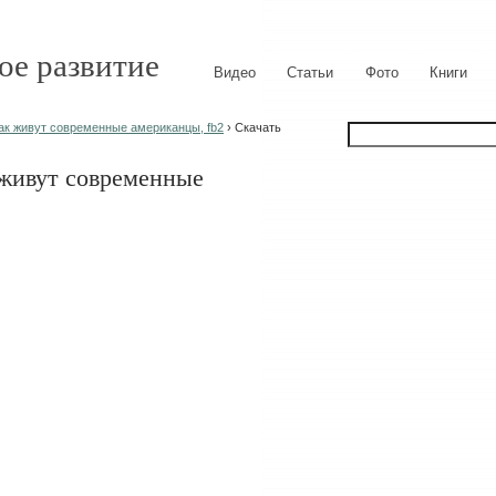
ое развитие
Видео
Статьи
Фото
Книги
Как живут современные американцы, fb2
› Скачать
 живут современные