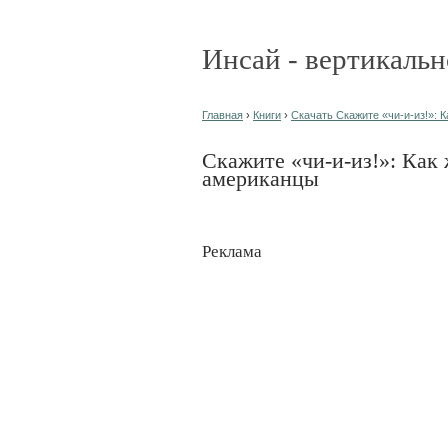
Инсай - вертикальн
Главная
›
Книги
›
Скачать Скажите «чи-и-из!»: 
Скажите «чи-и-из!»: Как
американцы
Реклама