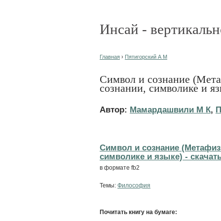
Инсай - вертикальн
Главная
›
Пятигорский А М
Символ и сознание (Мет
сознании, символике и яз
Автор:
Мамардашвили М К
,
П
Символ и сознание (Метафиз
символике и языке) - cкачать
в формате fb2
Темы:
Философия
Почитать книгу на бумаге: