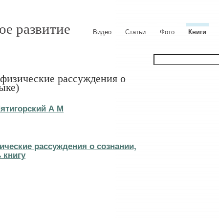
ое развитие
Видео
Статьи
Фото
Книги
афизические рассуждения о
ыке)
ятигорский А М
ические рассуждения о сознании,
 книгу