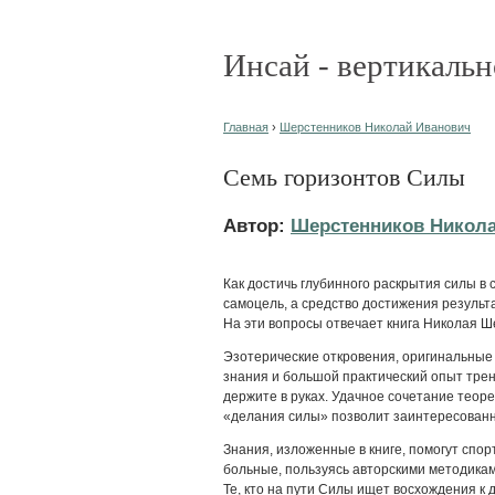
Инсай - вертикальн
Главная
›
Шерстенников Николай Иванович
Семь горизонтов Силы
Автор:
Шерстенников Никол
Как достичь глубинного раскрытия силы в 
самоцель, а средство достижения результа
На эти вопросы отвечает книга Николая 
Эзотерические откровения, оригинальные
знания и большой практический опыт трен
держите в руках. Удачное сочетание теор
«делания силы» позволит заинтересованно
Знания, изложенные в книге, помогут спо
больные, пользуясь авторскими методиками
Те, кто на пути Силы ищет восхождения к