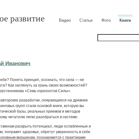
ое развитие
Видео
Статьи
Фото
Книги
ай Иванович
себе? Понять принцип, осознать, что сила — не
та? Как заглянуть за грань своих возможностей?
Шерстенникова «Семь горизонтов Силы».
 авторские разработки, опирающиеся на древние
инговых групп стали основой книги, которую вы
етической базы, реальных приемов и методов
му читателю легко разобраться в системе.
ртсменам раскрыть потенциал, люди ослабленные и
, поправят здоровье, обретут уверенность в себе.
 духовным вершинам, познакомится с практиками