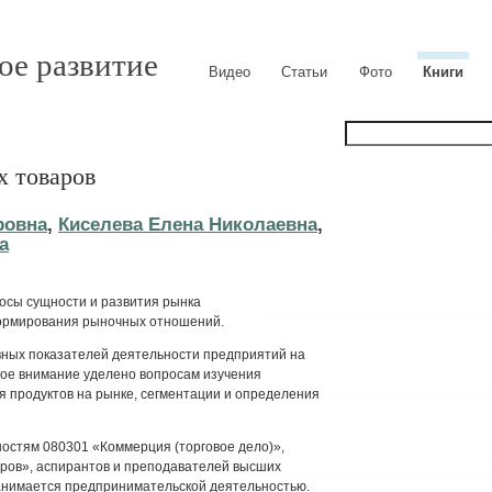
ое развитие
Видео
Статьи
Фото
Книги
х товаров
ровна
,
Киселева Елена Николаевна
,
а
осы сущности и развития рынка
формирования рыночных отношений.
ных показателей деятельности предприятий на
ое внимание уделено вопросам изучения
 продуктов на рынке, сегментации и определения
ностям 080301 «Коммерция (торговое дело)»,
аров», аспирантов и преподавателей высших
 занимается предпринимательской деятельностью.