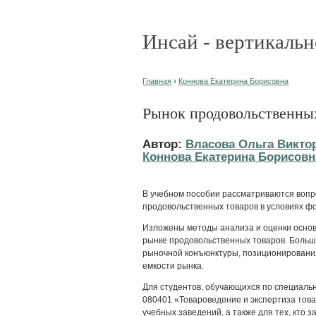
Инсай - вертикальн
Главная
›
Коннова Екатерина Борисовна
Рынок продовольственны
Автор:
Власова Ольга Викто
Коннова Екатерина Борисовн
В учебном пособии рассматриваются вопр
продовольственных товаров в условиях 
Изложены методы анализа и оценки основ
рынке продовольственных товаров. Больш
рыночной конъюнктуры, позиционирования
емкости рынка.
Для студентов, обучающихся по специаль
080401 «Товароведение и экспертиза тов
учебных заведений, а также для тех, кто