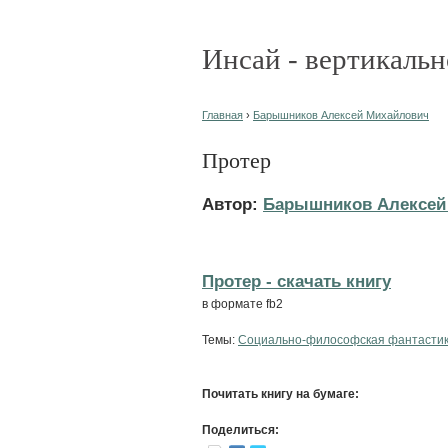
Инсай - вертикальн
Главная
›
Барышников Алексей Михайлович
Протер
Автор:
Барышников Алексей
Протер - cкачать книгу
в формате fb2
Темы:
Социально-философская фантасти
Почитать книгу на бумаге:
Поделиться: