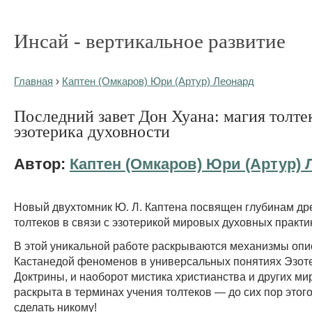
Инсай - вертикальное развитие
Главная
›
Каптен (Омкаров) Юри (Артур) Леонард
Последний завет Дон Хуана: магия толте
эзотерика духовности
Автор:
Каптен (Омкаров) Юри (Артур) 
Новый двухтомник Ю. Л. Каптена посвящен глубинам др
толтеков в связи с эзотерикой мировых духовных практ
В этой уникальной работе раскрываются механизмы оп
Кастанедой феноменов в универсальных понятиях Эзот
Доктрины, и наоборот мистика христианства и других м
раскрыта в терминах учения толтеков — до сих пор этог
сделать никому!