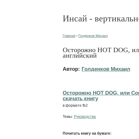
Инсай - вертикальн
Главная
›
Голденков Михаил
Осторожно HOT DOG, ил
английский
Автор:
Голденков Михаил
Осторожно HOT DOG, или Со
cкачать книгу
в формате fb2
Темы:
Руководства
Почитать книгу на бумаге: