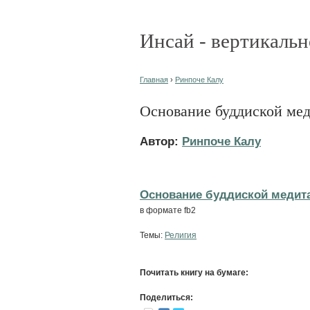
Инсай - вертикальн
Главная
›
Ринпоче Калу
Основание буддиской ме
Автор:
Ринпоче Калу
Основание буддиской медитац
в формате fb2
Темы:
Религия
Почитать книгу на бумаге:
Поделиться: