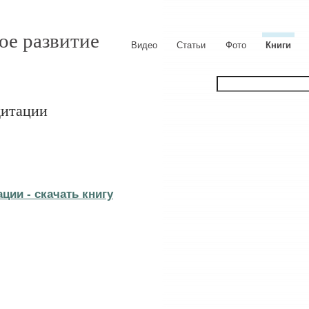
ое развитие
Видео
Статьи
Фото
Книги
дитации
ии - cкачать книгу