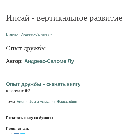
Инсай - вертикальное развитие
Главная
›
Андреас-Саломе Лу
Опыт дружбы
Автор:
Андреас-Саломе Лу
Опыт дружбы - cкачать книгу
в формате fb2
Темы:
Биографии и мемуары
,
Философия
Почитать книгу на бумаге:
Поделиться: