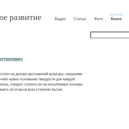
ое развитие
Видео
Статьи
Фото
Книги
антинович
стоял на дозоре достижений культуры, нерушимо
, «ибо нужно основание твердости для каждой
жизнь, следует строить ее на незыблемых основах
нить об этом на всех ступенях бытия.