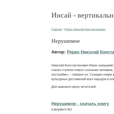
Инсай - вертикальн
Главная
›
Рерих Николай Константинович
Нерушимое
Автор:
Рерих Николай Конст
Николай Константинович Рерих нерушимо 
слагал ступени нового сознания человека
постройки», – говорил он. Созидая новую 
культурных достижений всех народов и пом
Для широкого круга читателей.
Нерушимое - cкачать книгу
в формате fb2