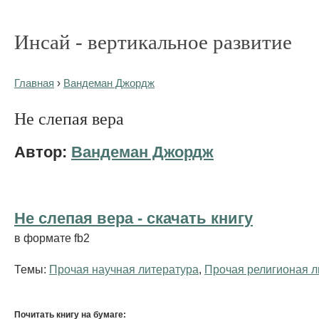
Инсай - вертикальное развитие
Главная
›
Вандеман Джордж
Не слепая вера
Автор:
Вандеман Джордж
Не слепая вера - cкачать книгу
в формате fb2
Темы:
Прочая научная литература
,
Прочая религионая л
Почитать книгу на бумаге: