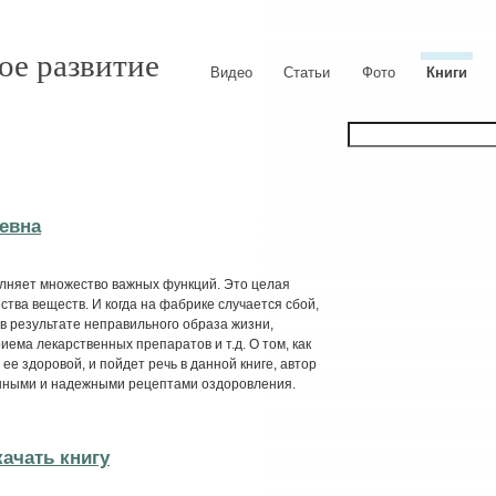
ое развитие
Видео
Статьи
Фото
Книги
евна
олняет множество важных функций. Это целая
тва веществ. И когда на фабрике случается сбой,
 в результате неправильного образа жизни,
ема лекарственных препаратов и т.д. О том, как
ее здоровой, и пойдет речь в данной книге, автор
енными и надежными рецептами оздоровления.
качать книгу