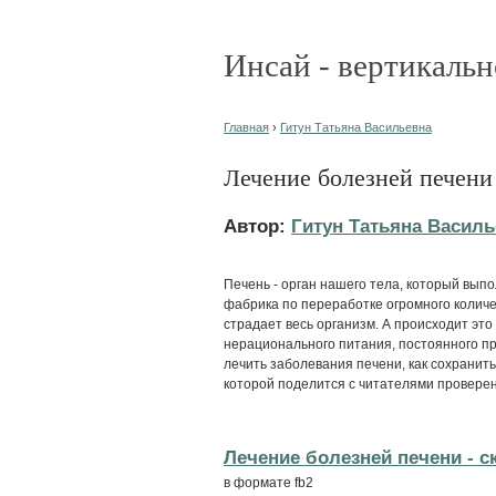
Инсай - вертикальн
Главная
›
Гитун Татьяна Васильевна
Лечение болезней печени
Автор:
Гитун Татьяна Василь
Печень - орган нашего тела, который вып
фабрика по переработке огромного количес
страдает весь организм. А происходит это
нерационального питания, постоянного при
лечить заболевания печени, как сохранить 
которой поделится с читателями провер
Лечение болезней печени - c
в формате fb2