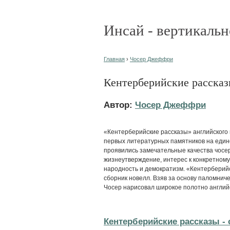
Инсай - вертикальн
Главная
›
Чосер Джеффри
Кентерберийские расска
Автор:
Чосер Джеффри
«Кентерберийские рассказы» английского 
первых литературных памятников на едино
проявились замечательные качества чосер
жизнеутверждение, интерес к конкретному
народность и демократизм. «Кентерберий
сборник новелл. Взяв за основу паломничес
Чосер нарисовал широкое полотно английс
Кентерберийские рассказы - 