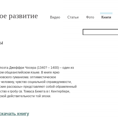
ое развитие
Видео
Статьи
Фото
Книги
зы
поэта Джеффри Чосера (1340? – 1400) – один из
м общеанглийском языке. В книге ярко
овского гуманизма: оптимистическое
 человеку, чувство социальной справедливости,
ские рассказы» представляют собой обрамленный
тво к гробу св. Томаса Бекета в г. Кентербери,
кой действительности той эпохи.
cкачать книгу