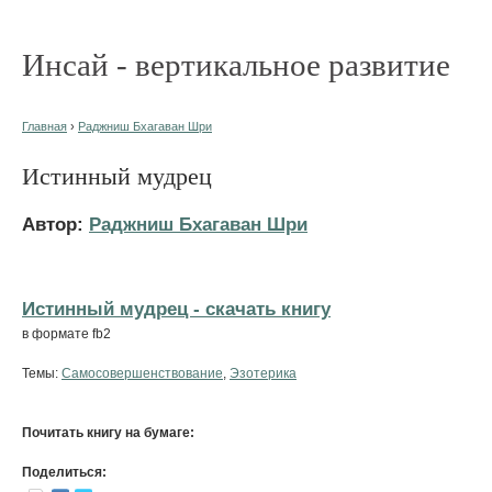
Инсай - вертикальное развитие
Главная
›
Раджниш Бхагаван Шри
Истинный мудрец
Автор:
Раджниш Бхагаван Шри
Истинный мудрец - cкачать книгу
в формате fb2
Темы:
Самосовершенствование
,
Эзотерика
Почитать книгу на бумаге:
Поделиться: