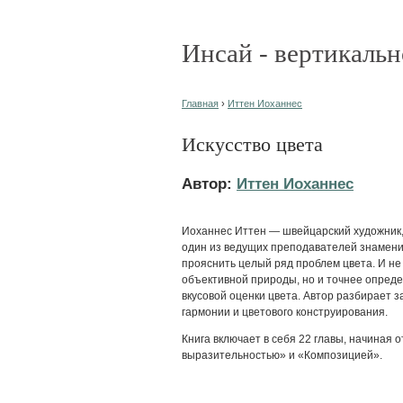
Инсай - вертикальн
Главная
›
Иттен Иоханнес
Искусство цвета
Автор:
Иттен Иоханнес
Иоханнес Иттен — швейцарский художник, 
один из ведущих преподавателей знамени
прояснить целый ряд проблем цвета. И не
объективной природы, но и точнее опреде
вкусовой оценки цвета. Автор разбирает 
гармонии и цветового конструирования.
Книга включает в себя 22 главы, начиная 
выразительностью» и «Композицией».