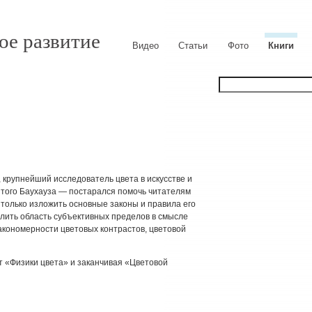
ое развитие
Видео
Статьи
Фото
Книги
крупнейший исследователь цвета в искусстве и
того Баухауза — постарался помочь читателям
 только изложить основные законы и правила его
лить область субъективных пределов в смысле
закономерности цветовых контрастов, цветовой
от «Физики цвета» и заканчивая «Цветовой