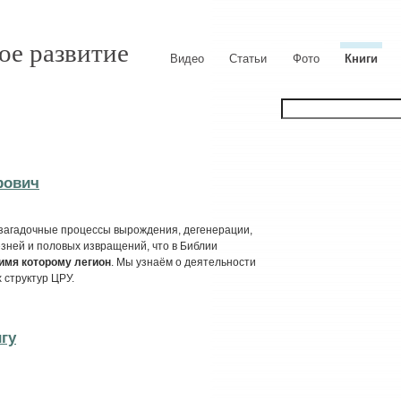
ое развитие
Видео
Статьи
Фото
Книги
рович
 загадочные процессы вырождения, дегенерации,
ней и половых извращений, что в Библии
имя которому легион
. Мы узнаём о деятельности
 структур ЦРУ.
игу