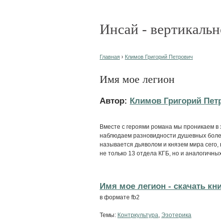
Инсай - вертикальн
Главная
›
Климов Григорий Петрович
Имя мое легион
Автор:
Климов Григорий Пет
Вместе с героями романа мы проникаем в
наблюдаем разновидности душевных болез
называется дьяволом и князем мира сего,
не только 13 отдела КГБ, но и аналогичных
Имя мое легион - cкачать кн
в формате fb2
Темы:
Контркультура
,
Эзотерика