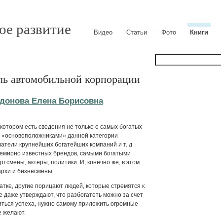
ое развитие
Видео
Статьи
Фото
Книги
ль автомобильной корпорации
донова Елена Борисовна
 котором есть сведения не только о самых богатых
ся «основоположниками» данной категории
ватели крупнейших богатейших компаний и т. д
семирно известных брендов, самыми богатыми
ортсмены, актеры, политики. И, конечно же, в этом
архи и бизнесмены.
атке, другие порицают людей, которые стремятся к
 даже утверждают, что разбогатеть можно за счет
биться успеха, нужно самому приложить огромные
е желают.