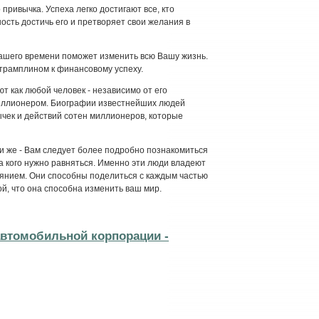
 привычка. Успеха легко достигают все, кто
ность достичь его и претворяет свои желания в
нашего времени поможет изменить всю Вашу жизнь.
 трамплином к финансовому успеху.
т как любой человек - независимо от его
миллионером. Биографии известнейших людей
чек и действий сотен миллионеров, которые
ми же - Вам следует более подробно познакомиться
 на кого нужно равняться. Именно эти люди владеют
оянием. Они способны поделиться с каждым частью
й, что она способна изменить ваш мир.
автомобильной корпорации -