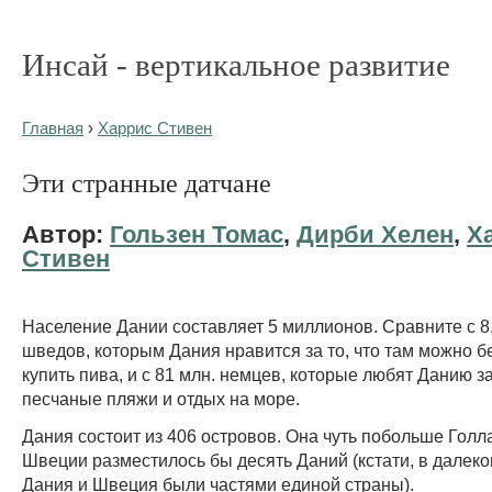
Инсай - вертикальное развитие
Главная
›
Харрис Стивен
Эти странные датчане
Автор:
Гользен Томас
,
Дирби Хелен
,
Х
Стивен
Население Дании составляет 5 миллионов. Сравните с 8,
шведов, которым Дания нравится за то, что там можно 
купить пива, и с 81 млн. немцев, которые любят Данию з
песчаные пляжи и отдых на море.
Дания состоит из 406 островов. Она чуть побольше Голл
Швеции разместилось бы десять Даний (кстати, в далек
Дания и Швеция были частями единой страны).