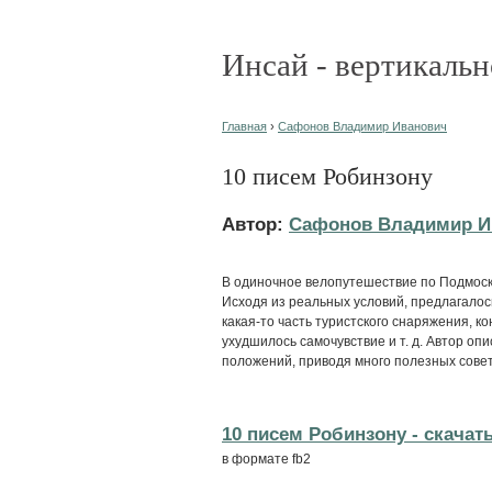
Инсай - вертикальн
Главная
›
Сафонов Владимир Иванович
10 писем Робинзону
Автор:
Сафонов Владимир И
В одиночное велопутешествие по Подмоско
Исходя из реальных условий, предлагалос
какая-то часть туристского снаряжения, к
ухудшилось самочувствие и т. д. Автор оп
положений, приводя много полезных совет
10 писем Робинзону - cкачать
в формате fb2