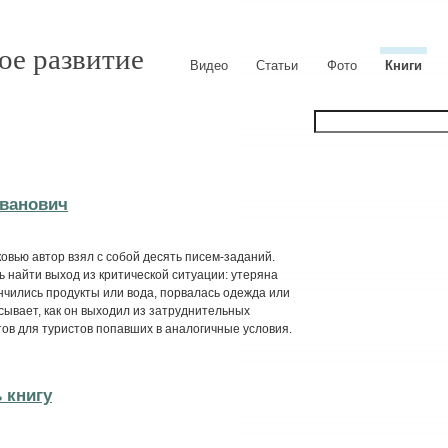
ое развитие
Видео
Статьи
Фото
Книги
ванович
вью автор взял с собой десять писем-заданий.
ь найти выход из критической ситуации: утеряна
ончились продукты или вода, порвалась одежда или
исывает, как он выходил из затруднительных
ов для туристов попавших в аналогичные условия.
 книгу