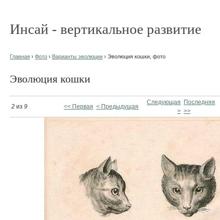
Инсай - вертикальное развитие
Главная
›
Фото
›
Варианты эволюции
› Эволюция кошки, фото
Эволюция кошки
Следующая
Последняя
2
из
9
<< Первая
< Предыдущая
>
>>