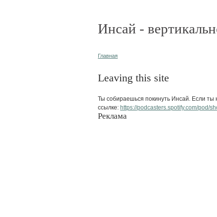
Инсай - вертикальн
Главная
Leaving this site
Ты собираешься покинуть Инсай. Если ты н
ссылке:
https://podcasters.spotify.com/pod/
Реклама