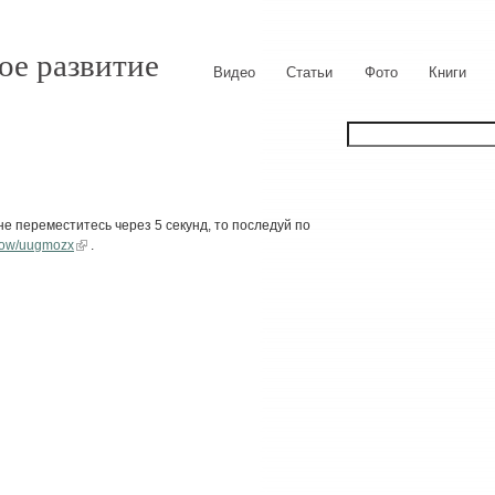
ое развитие
Видео
Статьи
Фото
Книги
е переместитесь через 5 секунд, то последуй по
show/uugmozx
.