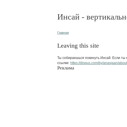
Инсай - вертикальн
Главная
Leaving this site
Ты собираешься покинуть Инсай. Если ты н
ссылке:
https://disqus.com/by/anasjaan/about
Реклама