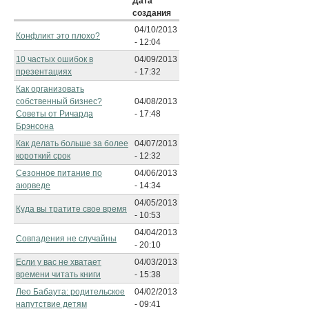
Дата
создания
04/10/2013
Конфликт это плохо?
- 12:04
10 частых ошибок в
04/09/2013
презентациях
- 17:32
Как организовать
собственный бизнес?
04/08/2013
Советы от Ричарда
- 17:48
Брэнсона
Как делать больше за более
04/07/2013
короткий срок
- 12:32
Сезонное питание по
04/06/2013
аюрведе
- 14:34
04/05/2013
Куда вы тратите свое время
- 10:53
04/04/2013
Совпадения не случайны
- 20:10
Если у вас не хватает
04/03/2013
времени читать книги
- 15:38
Лео Бабаута: родительское
04/02/2013
напутствие детям
- 09:41