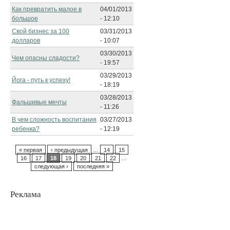
Как превратить малое в
04/01/2013
большое
- 12:10
Свой бизнес за 100
03/31/2013
долларов
- 10:07
03/30/2013
Чем опасны сладости?
- 19:57
03/29/2013
Йога - путь к успеху!
- 18:19
03/28/2013
Фальшивые мечты
- 11:26
В чем сложность воспитания
03/27/2013
ребенка?
- 12:19
« первая
‹ предыдущая
…
14
15
16
17
18
19
20
21
22
…
следующая ›
последняя »
Реклама