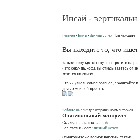
Инсай - вертикальн
Главная
›
Блоги
›
Личный успех
› Вы находите т
Вы находите то, что ище
Каждая секунда, которую вы тратите на ра
- это секунда, когда вы отказываетесь от 
хочется на самом...
Чтобы узнать самое главное, прочитайте п
другие мои веб-проекты.
Войдите на сайт
для отправки комментариев
Оригинальный материал:
Ссылка на статью:
сюда
Все статьи блога:
Личный успех
Ознакомьтесь с полной версией статьи