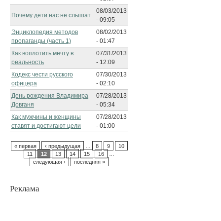
08/03/2013
Почему дети нас не слышат
- 09:05
Энциклопедия методов
08/02/2013
пропаганды (часть 1)
- 01:47
Как воплотить мечту в
07/31/2013
реальность
- 12:09
Кодекс чести русского
07/30/2013
офицера
- 02:10
День рождения Владимира
07/28/2013
Довганя
- 05:34
Как мужчины и женщины
07/28/2013
ставят и достигают цели
- 01:00
« первая
‹ предыдущая
…
8
9
10
11
12
13
14
15
16
…
следующая ›
последняя »
Реклама