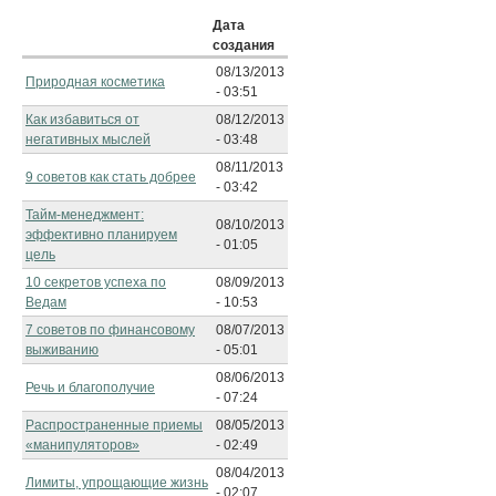
Дата
создания
08/13/2013
Природная косметика
- 03:51
Как избавиться от
08/12/2013
негативных мыслей
- 03:48
08/11/2013
9 советов как стать добрее
- 03:42
Тайм-менеджмент:
08/10/2013
эффективно планируем
- 01:05
цель
10 секретов успеха по
08/09/2013
Ведам
- 10:53
7 советов по финансовому
08/07/2013
выживанию
- 05:01
08/06/2013
Речь и благополучие
- 07:24
Распространенные приемы
08/05/2013
«манипуляторов»
- 02:49
08/04/2013
Лимиты, упрощающие жизнь
- 02:07