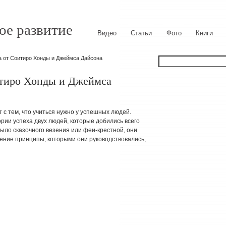
ое развитие
Видео
Статьи
Фото
Книги
а от Соитиро Хонды и Джеймса Дайсона
тиро Хонды и Джеймса
 с тем, что учиться нужно у успешных людей.
ории успеха двух людей, которые добились всего
было сказочного везения или феи-крестной, они
ение принципы, которыми они руководствовались,