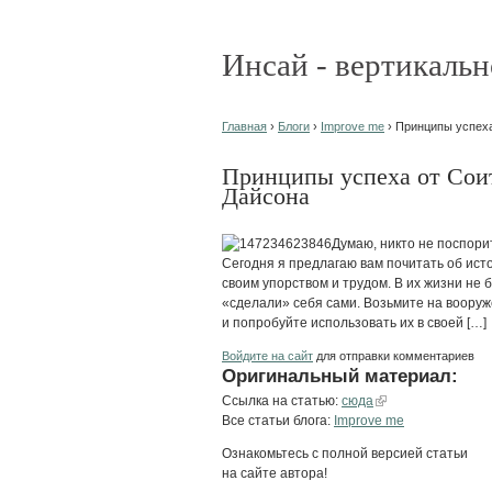
Инсай - вертикальн
Главная
›
Блоги
›
Improve me
› Принципы успех
Принципы успеха от Сои
Дайсона
Думаю, никто не поспорит
Сегодня я предлагаю вам почитать об ист
своим упорством и трудом. В их жизни не 
«сделали» себя сами. Возьмите на вооруж
и попробуйте использовать их в своей […]
Войдите на сайт
для отправки комментариев
Оригинальный материал:
Ссылка на статью:
сюда
Все статьи блога:
Improve me
Ознакомьтесь с полной версией статьи
на сайте автора!