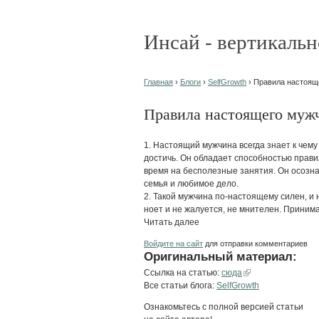
Инсай - вертикальн
Главная
›
Блоги
›
SelfGrowth
› Правила настоящ
Правила настоящего муж
1. Настоящий мужчина всегда знает к чему 
достичь. Он обладает способностью прави
время на бесполезные занятия. Он осозна
семья и любимое дело.
2. Такой мужчина по-настоящему силен, и 
ноет и не жалуется, не мнителен. Принима
Читать далее
Войдите на сайт
для отправки комментариев
Оригинальный материал:
Ссылка на статью:
сюда
Все статьи блога:
SelfGrowth
Ознакомьтесь с полной версией статьи