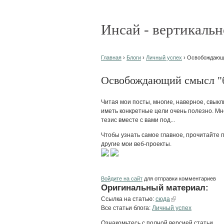
Инсай - вертикальн
Главная
›
Блоги
›
Личный успех
› Освобождающи
Освобождающий смысл "
Читая мои посты, многие, наверное, свыкл
иметь конкретные цели очень полезно. Мне
тезис вместе с вами под...
Чтобы узнать самое главное, прочитайте п
другие мои веб-проекты.
Войдите на сайт
для отправки комментариев
Оригинальный материал:
Ссылка на статью:
сюда
Все статьи блога:
Личный успех
Ознакомьтесь с полной версией статьи