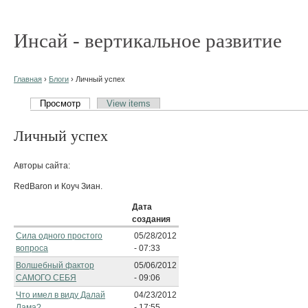
Инсай - вертикальное развитие
Главная
›
Блоги
› Личный успех
Просмотр
View items
Личный успех
Авторы сайта:
RedBaron и Коуч Зиан.
Дата
создания
Сила одного простого
05/28/2012
вопроса
- 07:33
Волшебный фактор
05/06/2012
САМОГО СЕБЯ
- 09:06
Что имел в виду Далай
04/23/2012
Лама?
- 17:55