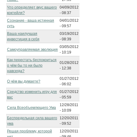
Что определяет вкус вашего
04/09/2012
коктейля?
- 08:37
Сознание - ваша истинная
04/01/2012
суть
- 09:57
Ваша наилучшая
03/19/2012
инвестиция в себя
- 08:39
03/05/2012
Самоуправляемая эволюция
- 10:19
Как перестать беспокоиться
01/28/2012
о чём бы то ни было
- 12:38
навсегда?
01/27/2012
О чём вы думаете?
- 06:02
Средство изменить игру для
01/27/2012
вас
- 05:59
12/28/2011
Сила Всеобъемлющего Ума
- 10:09
Беспредельная сила вашего
12/20/2011
ума
- 09:52
Решая проблему, которой
12/20/2011
нет
- 09:46