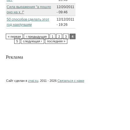
Сила выражения "а пошло
12/20/2011
оно на х..!"
- 09:46
50 способов сделать этот
12/12/2011
год наилучшим
- 19:26
« первая
‹ предыдущая
1
2
3
4
5
следующая ›
последняя »
Реклама
Сайт сделан в
znai.su
. 2011 - 2026
Связаться с нами