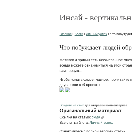
Инсай - вертикальн
Главная
›
Блоги
›
Личный успех
› Что побуждае
Что побуждает людей обр
Мотивов и причин есть бесчисленное множе
всегда можете ознакомиться на этой стран
вам первую...
Чтобы узнать самое главное, прочитайте п
другие мои веб-проекты.
Войдите на сайт
для отправки комментариев
Оригинальный материал:
Ссылка на статью:
сюда
Все статьи блога:
Личный успех
Ознакомьтесь с полной версией статьи