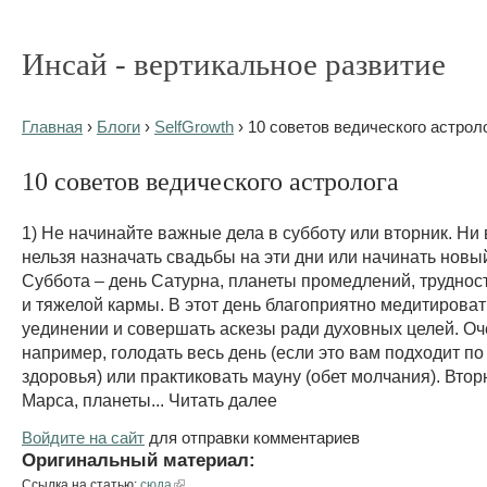
Инсай - вертикальное развитие
Главная
›
Блоги
›
SelfGrowth
› 10 советов ведического астрол
10 советов ведического астролога
1) Не начинайте важные дела в субботу или вторник. Ни 
нельзя назначать свадьбы на эти дни или начинать новы
Суббота – день Сатурна, планеты промедлений, труднос
и тяжелой кармы. В этот день благоприятно медитироват
уединении и совершать аскезы ради духовных целей. Оч
например, голодать весь день (если это вам подходит п
здоровья) или практиковать мауну (обет молчания). Втор
Марса, планеты... Читать далее
Войдите на сайт
для отправки комментариев
Оригинальный материал:
Ссылка на статью:
сюда