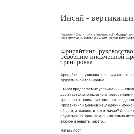
Инсай - вертикальн
Главная
›
Блоги
›
Жить интересно!
› Фрирайтинг
письменной практики и эффективной трениров
Фрирайтинг: руководство
освоению письменной пр
тренировке
Фрирайтинг: руководство по самостоятел
эффективной тренировке
Смысл предлагаемых упражнений — сдела
достигается многократным повторением и
тренировать внимание помогает внедрени
Фрирайтинг и дневник наблюдений можно о
общего, и главное, в чём отличие? Дневн
обучаться на прожитом, внимательно иссл
важное и решать, как его...
Читать пост