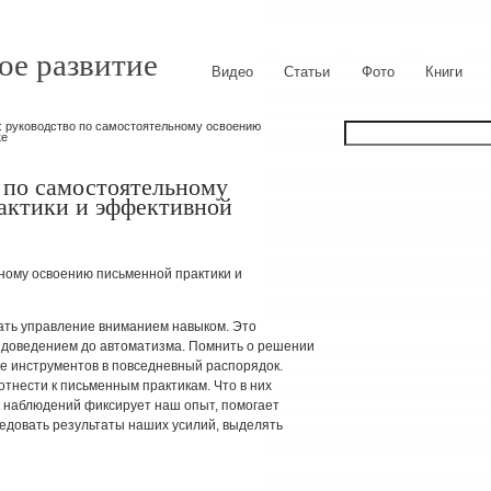
ое развитие
Видео
Статьи
Фото
Книги
: руководство по самостоятельному освоению
ке
 по самостоятельному
актики и эффективной
ьному освоению письменной практики и
ть управление вниманием навыком. Это
 доведением до автоматизма. Помнить о решении
е инструментов в повседневный распорядок.
тнести к письменным практикам. Что в них
ик наблюдений фиксирует наш опыт, помогает
едовать результаты наших усилий, выделять